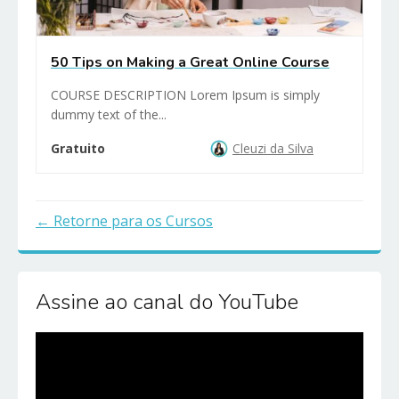
50 Tips on Making a Great Online Course
COURSE DESCRIPTION Lorem Ipsum is simply
dummy text of the...
Gratuito
Cleuzi da Silva
Retorne para os Cursos
Assine ao canal do YouTube
Reprodutor
de
vídeo