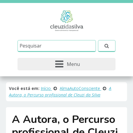
Este site usa cookies e outras tecnologias similares
para lembrar e entender como você usa nosso
site, analisar seu uso de nossos produtos e
Eu aceito
serviços, ajudar com nossos esforços de
marketing e fornecer conteúdo de terceiros. Leia
mais em
Política de Cookies e Privacidade
.
Menu
Você está em:
Início
AlmaAutoConsciente
A
Autora, o Percurso profissional de Cleuzi da Silva
A Autora, o Percurso
profissional de Cleuzi