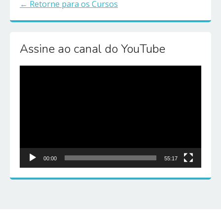
Retorne para os Cursos
Assine ao canal do YouTube
Reprodutor
de
vídeo
00:00
55:17