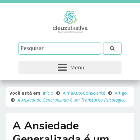
Este site usa cookies e outras tecnologias similares
para lembrar e entender como você usa nosso
site, analisar seu uso de nossos produtos e
Eu aceito
serviços, ajudar com nossos esforços de
marketing e fornecer conteúdo de terceiros. Leia
mais em
Política de Cookies e Privacidade
.
Menu
Você está em:
Início
AlmaAutoConsciente
Artigo
A Ansiedade Generalizada é um Transtorno Psicológico
A Ansiedade
Generalizada é um